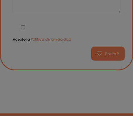
Acepto la
Política de privacidad
Diagnostico Bucofacial
Dr.Ortega
© 2026. Todos los
derechos reservados.
Aviso Legal