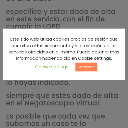
específica y estar dado de alta
en este servicio, con el fin de
cumplir la LOPD
y que las imágenes de tus
Este sitio web utiliza cookies propias de sesión que
pacientes estén disponibles en
permiten el funcionamiento y la prestación de los
servicios ofrecidos en el mismo. Puede obtener más
tu carpeta de almacenamiento.
información haciendo clic en Cookie settings.
En esta carpeta se archivarán
Cookie settings
Aceptar
todos tus casos aunque no nos
lo hayas indicado,
siempre que estés dado de alta
en el Negatoscopio Virtual.
Es posible que cada vez que
subamos un caso te lo