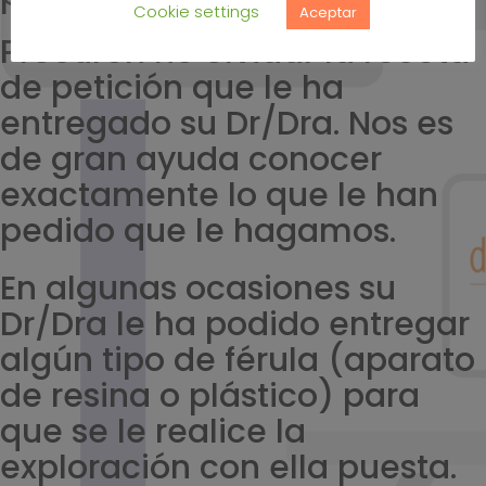
Cookie settings
Aceptar
Procuren no olvidar la receta
de petición que le ha
entregado su Dr/Dra. Nos es
de gran ayuda conocer
exactamente lo que le han
pedido que le hagamos.
En algunas ocasiones su
Dr/Dra le ha podido entregar
algún tipo de férula (aparato
de resina o plástico) para
que se le realice la
exploración con ella puesta.