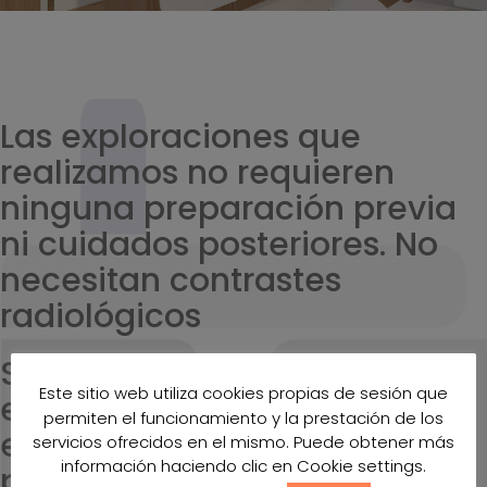
Las exploraciones que
realizamos no requieren
ninguna preparación previa
ni cuidados posteriores. No
necesitan contrastes
radiológicos
Si es mujer y está
Este sitio web utiliza cookies propias de sesión que
embarazada, o cree poder
permiten el funcionamiento y la prestación de los
estarlo, comuníquelo al
servicios ofrecidos en el mismo. Puede obtener más
información haciendo clic en Cookie settings.
personal del centro.